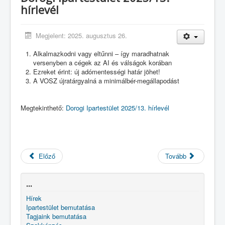
hírlevél
Galéria
Országos Fémipari Ipartestület
Megjelent: 2025. augusztus 26.
Eseménynaptár
Alkalmazkodni vagy eltűnni – így maradhatnak
versenyben a cégek az AI és válságok korában
Ezreket érint: új adómentességi határ jöhet!
A VOSZ újratárgyalná a minimálbér-megállapodást
Megtekinthető:
Dorogi Ipartestület 2025/13. hírlevél
Előző
Tovább
...
Hírek
Ipartestület bemutatása
Tagjaink bemutatása