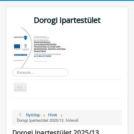
Dorogi Ipartestület
Keresés...
Navigáció
váltása
Nyitólap
Támogatás
Nyitólap
Hírek
Dorogi Ipartestület 2025/13. hírlevél
Hírek
Dorogi Ipartestület 2025/13.
Hírlevelek