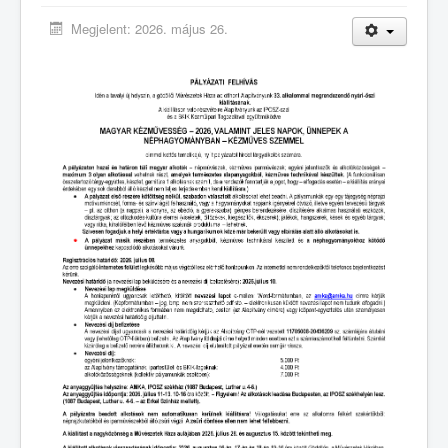
Galéria
Megjelent: 2026. május 26.
Országos Fémipari Ipartestület
Eseménynaptár