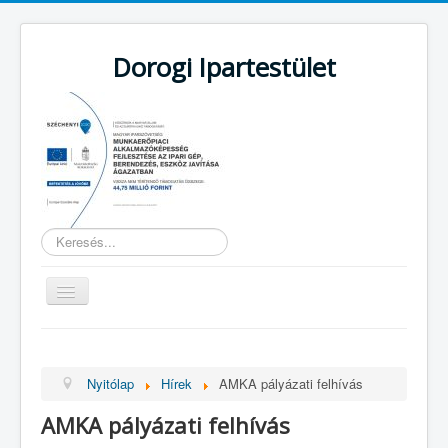
Dorogi Ipartestület
Keresés...
Navigáció
váltása
Nyitólap
Támogatás
Nyitólap
Hírek
AMKA pályázati felhívás
Hírek
AMKA pályázati felhívás
Hírlevelek